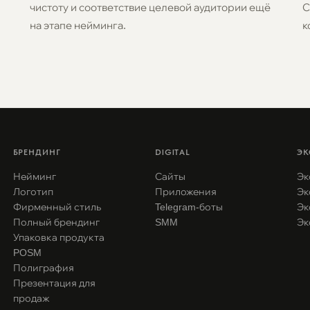
чистоту и соответствие целевой аудитории ещё
С
на этапе нейминга.
к
БРЕНДИНГ
DIGITAL
ЭК
Нейминг
Сайты
Эк
Логотип
Приложения
Эк
Фирменный стиль
Telegram-боты
Эк
Полный брендинг
SMM
Эк
Упаковка продукта
POSM
Полиграфия
Презентация для
продаж