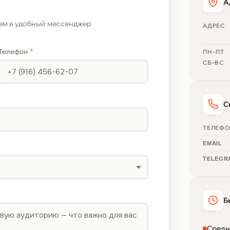
А
ем в удобный мессенджер
АДРЕС
Телефон
*
ПН–ПТ
СБ–ВС
С
ТЕЛЕФ
EMAIL
TELEGR
Б
Средн