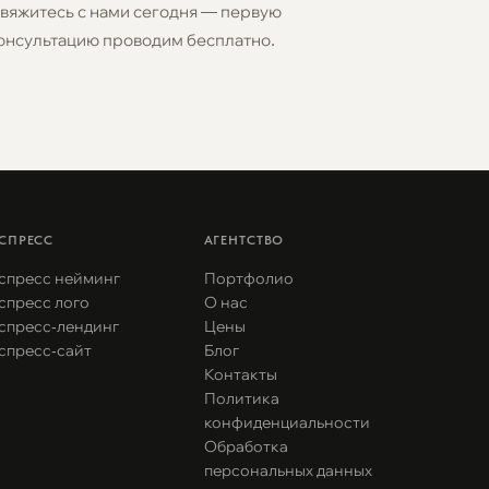
вяжитесь с нами сегодня — первую
онсультацию проводим бесплатно.
СПРЕСС
АГЕНТСТВО
спресс нейминг
Портфолио
спресс лого
О нас
спресс-лендинг
Цены
спресс-сайт
Блог
Контакты
Политика
конфиденциальности
Обработка
персональных данных