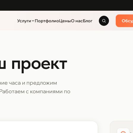
Услуги
Портфолио
Цены
О нас
Блог
Обсу
ш проект
ние часа и предложим
Работаем с компаниями по