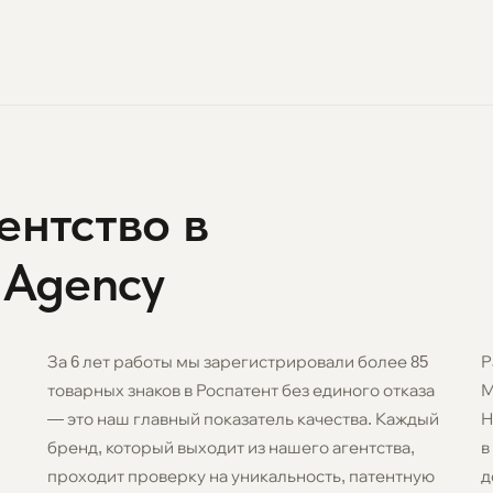
ентство в
 Agency
За 6 лет работы мы зарегистрировали более 85
Р
товарных знаков в Роспатент без единого отказа
М
— это наш главный показатель качества. Каждый
Н
бренд, который выходит из нашего агентства,
в
,
проходит проверку на уникальность, патентную
д