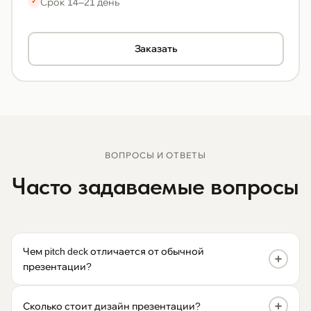
Срок 14–21 день
✓
Заказать
ВОПРОСЫ И ОТВЕТЫ
Часто задаваемые вопросы
Чем pitch deck отличается от обычной
презентации?
Pitch deck — это презентация для привлечения
Сколько стоит дизайн презентации?
инвестиций. Она строится по конкретной структуре