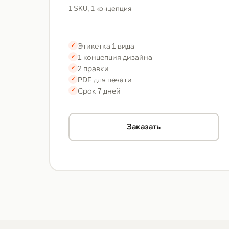
1 SKU, 1 концепция
Этикетка 1 вида
✓
1 концепция дизайна
✓
2 правки
✓
PDF для печати
✓
Срок 7 дней
✓
Заказать