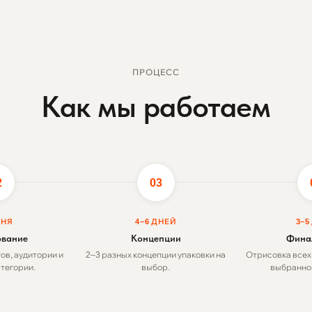
ПРОЦЕСС
Как мы работаем
2
03
ДНЯ
4–6 ДНЕЙ
3–5
ование
Концепции
Фина
ов, аудитории и
2–3 разных концепции упаковки на
Отрисовка всех
тегории.
выбор.
выбранной