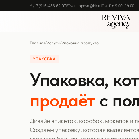
+7 (916) 456-62-07
vantropova@bk.ru
Пн–Пт, 9:00–19:00
Главная
/
Услуги
/
Упаковка продукта
УПАКОВКА
Упаковка, ко
продаёт
с по
Дизайн этикеток, коробок, мокапов и п
Создаём упаковку, которая выделяется
характер бренда и проходит препресс