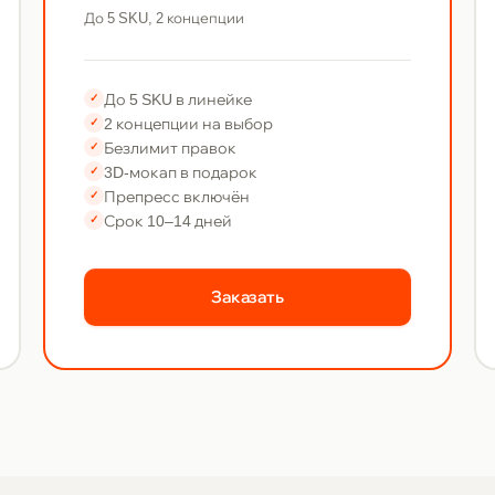
До 5 SKU, 2 концепции
До 5 SKU в линейке
✓
2 концепции на выбор
✓
Безлимит правок
✓
3D-мокап в подарок
✓
Препресс включён
✓
Срок 10–14 дней
✓
Заказать