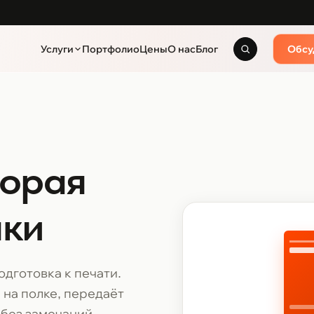
Услуги
Портфолио
Цены
О нас
Блог
Обсу
торая
лки
одготовка к печати.
 на полке, передаёт
 без замечаний.