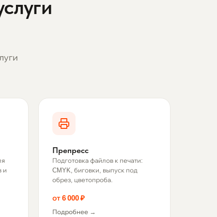
услуги
луги
Препресс
ля
Подготовка файлов к печати:
 и
CMYK, биговки, выпуск под
обрез, цветопроба.
от 6 000 ₽
Подробнее →