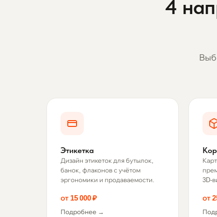
4 нап
Выб
Этикетка
Кор
Дизайн этикеток для бутылок,
Карт
банок, флаконов с учётом
прем
эргономики и продаваемости.
3D-в
от 15 000 ₽
от 2
Подробнее →
Под