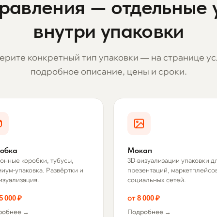
равления — отдельные 
внутри упаковки
ерите конкретный тип упаковки — на странице ус
подробное описание, цены и сроки.
обка
Мокап
онные коробки, тубусы,
3D-визуализации упаковки д
иум-упаковка. Развёртки и
презентаций, маркетплейсов
изуализация.
социальных сетей.
5 000 ₽
от 8 000 ₽
робнее →
Подробнее →