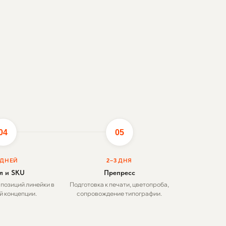
04
05
 ДНЕЙ
2–3 ДНЯ
л и SKU
Препресс
 позиций линейки в
Подготовка к печати, цветопроба,
 концепции.
сопровождение типографии.