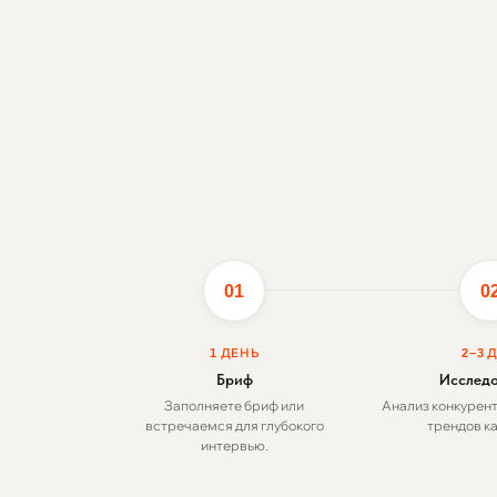
01
0
1 ДЕНЬ
2–3 
Бриф
Исслед
Заполняете бриф или
Анализ конкурент
встречаемся для глубокого
трендов ка
интервью.