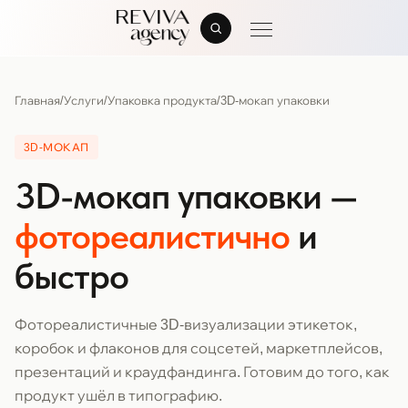
Главная
/
Услуги
/
Упаковка продукта
/
3D-мокап упаковки
3D-МОКАП
3D-мокап упаковки —
фотореалистично
и
быстро
Фотореалистичные 3D-визуализации этикеток,
коробок и флаконов для соцсетей, маркетплейсов,
презентаций и краудфандинга. Готовим до того, как
продукт ушёл в типографию.