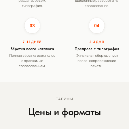
разделы, объём,
шаблонные развороты на
типография.
согласование.
03
04
7–14 ДНЕЙ
2–3 ДНЯ
Вёрстка всего каталога
Препресс + типография
Полная вёрстка всех полос
Финальная сборка, спуск
с правками и
полос, сопровождение
согласованием.
печати.
ТАРИФЫ
Цены и форматы