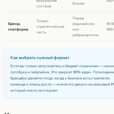
визуальная
500 
бизнес
система
Перед
Только
Бренд-
редизайном
80 
стратегическая
платформа
или
000 
часть
ребрендингом
Как выбрать нужный формат
Если вы только запускаетесь и бюджет ограничен — начни
логобука и гайдлайна. Это закроет 80% задач. Полноцен
брендбук делайте тогда, когда у бизнеса есть стратегия,
команда и планы роста — иначе это деньги на красивый P
который никто не откроет.